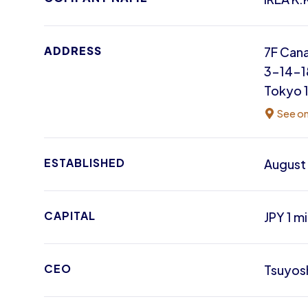
ADDRESS
7F Cana
3-14-18
Tokyo 
See o
ESTABLISHED
August 
CAPITAL
JPY 1 mi
CEO
Tsuyosh