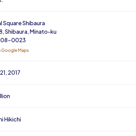
l Square Shibaura
, Shibaura, Minato-ku
108-0023
n Google Maps
21, 2017
llion
i Hikichi