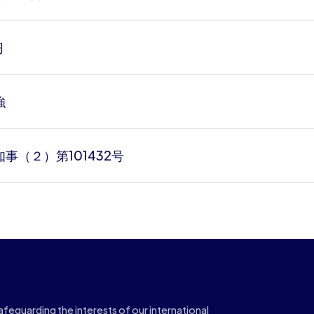
円
強
事（２）第101432号
feguarding the interests of our international